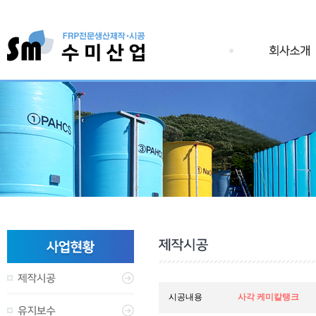
시공내용
사각 케미칼탱크