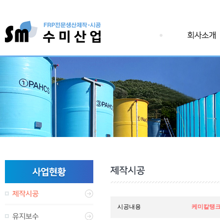
시공내용
케미칼탱