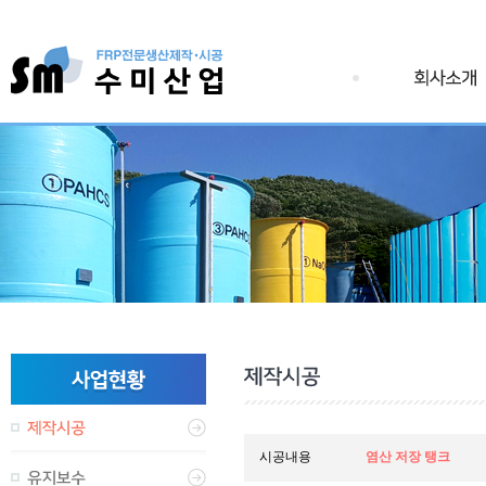
시공내용
염산 저장 탱크